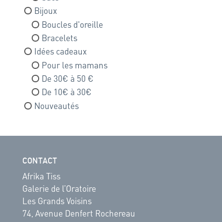
Bijoux
Boucles d'oreille
Bracelets
Idées cadeaux
Pour les mamans
De 30€ à 50 €
De 10€ à 30€
Nouveautés
CONTACT
Afrika Tiss
Galerie de l’Oratoire
Les Grands Voisins
74, Avenue Denfert Rochereau