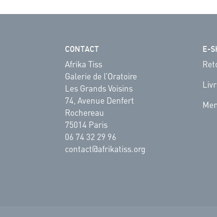
CONTACT
E-S
Afrika Tiss
Ret
Galerie de l’Oratoire
Liv
Les Grands Voisins
74, Avenue Denfert
Men
Rochereau
75014 Paris
06 74 32 29 96
contact@afrikatiss.org