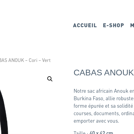
ACCUEIL
E-SHOP
M
AS ANOUK – Cori – Vert
CABAS ANOUK –
Notre sac africain Anouk e
Burkina Faso, allie robuste
forme épurée et sa solidit
courses, documents, ordina
emporter avec vous.
Taille :
40 x 42 cm