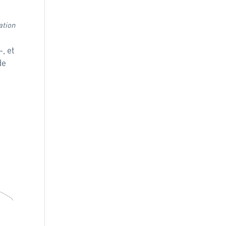
ation
-, et
de