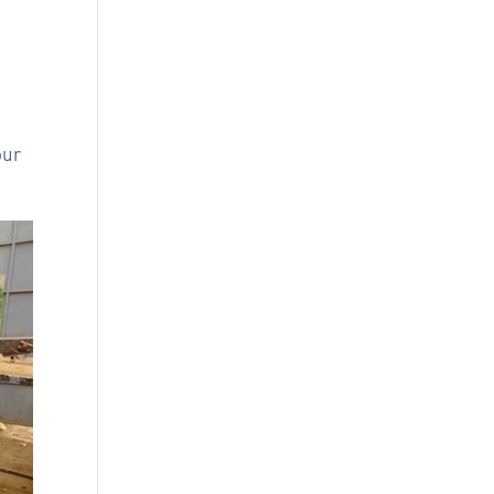
e
our