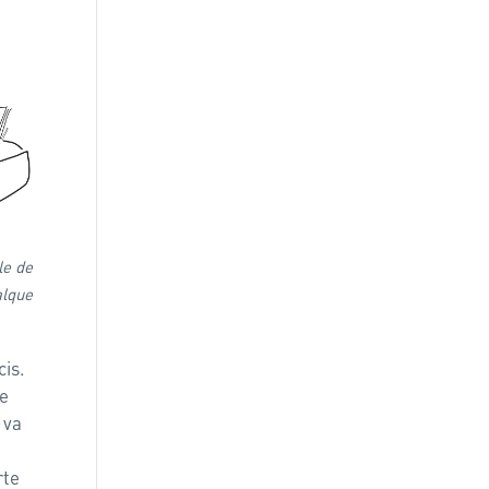
le de
alque
cis.
le
 va
rte