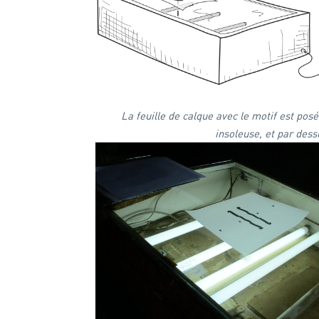
La feuille de calque avec le motif est pos
insoleuse,
et par dess