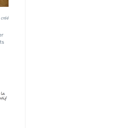
 créé
er
ts