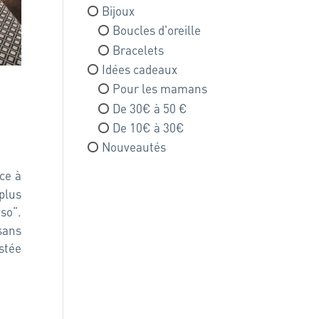
Bijoux
Boucles d'oreille
Bracelets
Idées cadeaux
Pour les mamans
De 30€ à 50 €
De 10€ à 30€
Nouveautés
âce à
plus
so”.
sans
stée