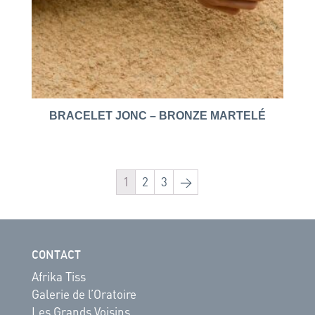
BRACELET JONC – BRONZE MARTELÉ
1
2
3
→
CONTACT
Afrika Tiss
Galerie de l’Oratoire
Les Grands Voisins