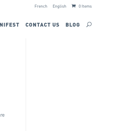
French
English
0 Items
NIFEST
CONTACT US
BLOG
ire