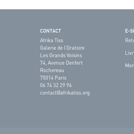
CONTACT
E-S
Afrika Tiss
Ret
Galerie de l’Oratoire
Liv
Les Grands Voisins
74, Avenue Denfert
Men
Rochereau
75014 Paris
06 74 32 29 96
contact@afrikatiss.org