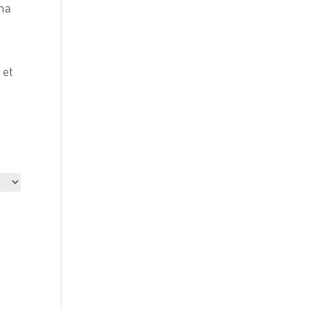
ina
 et