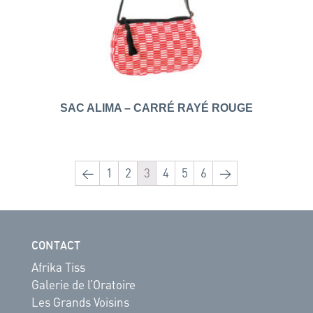
SAC ALIMA – CARRÉ RAYÉ ROUGE
←
1
2
3
4
5
6
→
CONTACT
Afrika Tiss
Galerie de l’Oratoire
Les Grands Voisins