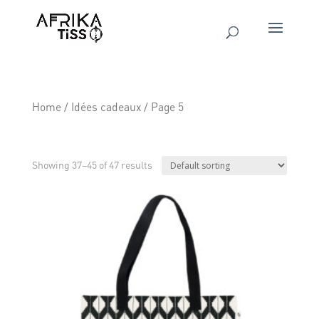
Home
/
Idées cadeaux
/ Page 5
Idées cadeaux
Showing 37–45 of 47 results